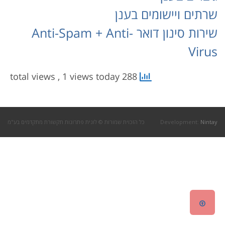
שרתים ויישומים בענן
שירות סינון דואר Anti-Spam + Anti-
Virus
, 1 views today
288 total views
Nintay
Development:
כל הזכוית שמורות © לוגית פתרונות תקשורת מתקדמים בע"מ
גלילה
לראש