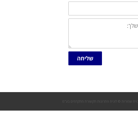
שליחה
וית שמורות © לוגית פתרונות תקשורת מתקדמים בע"מ