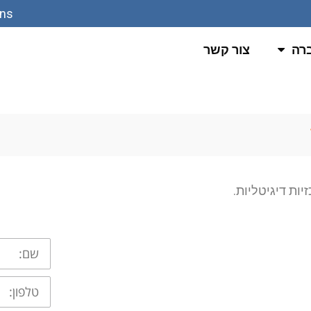
ons
רה
צור קשר
שם:
טלפון: