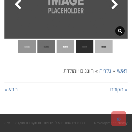
ראשי
»
גלריה
»
חוגגים יומולדת
« הקודם
הבא »
גלילה
Nintay
Development:
כל הזכוית שמורות © לוגית פתרונות תקשורת מתקדמים בע"מ
לראש