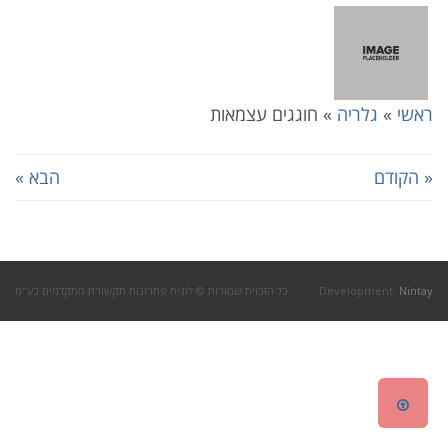
ראשי
»
גלריה
»
חוגגים עצמאות
« הקודם
הבא »
Nintay
Development:
כל הזכוית שמורות © לוגית פתרונות תקשורת מתקדמים בע"מ
גלילה
לראש