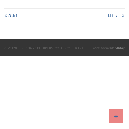
« הקודם
הבא »
Nintay
Development:
כל הזכוית שמורות © לוגית פתרונות תקשורת מתקדמים בע"מ
גלילה
לראש