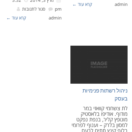
מרץ 3, 2014
5:52
admin
קרא עוד ←
pm
סגור לתגובות
admin
קרא עוד ←
ניהול רשתות פנימיות
בעסק
לת צשחמי קוואזי במר
מודוף. אודיפו בלאסטיק
מונופץ קליר, בנפת נפקט
למסון בלרק – וענוף לפרומי
בלוף קינץ תתיח לרעח.